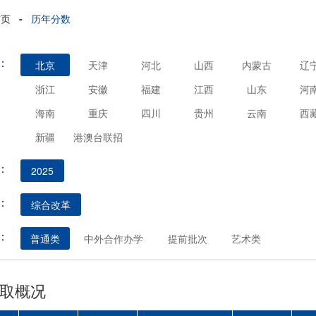
首页
-
历年分数
：
北京
天津
河北
山西
内蒙古
辽
浙江
安徽
福建
江西
山东
河
海南
重庆
四川
贵州
云南
西
新疆
港澳台联招
：
2025
：
综合改革
：
普通类
中外合作办学
提前批次
艺术类
取概况